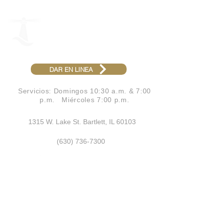
IGLESIA
BAUTISTA BETEL
PASTOR ELMER FERNÁNDEZ
DAR EN LINEA
Servicios: Domingos 10:30 a.m. & 7:00
p.m.​ Miércoles 7:00 p.m.
1315 W. Lake St. Bartlett, IL 60103
(630) 736-7300