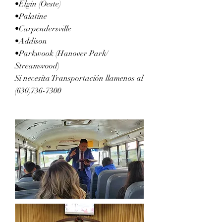
•Elgin (Oeste)
•Palatine
•Carpendersville
•Addison
•Parkwook (Hanover Park/
Streamwood)
Si necesita Transportación llamenos al
(630)736-7300