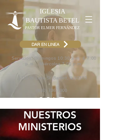
IGLESIA
BAUTISTA BETEL
PASTOR ELMER FERNÁNDEZ
DAR EN LINEA
Servicios: Domingos 10:30 a.m. & 7:00
p.m.​ Miércoles 7:00 p.m.
1315 W. Lake St. Bartlett, IL 60103
(630) 736-7300
NUESTROS
MINISTERIOS